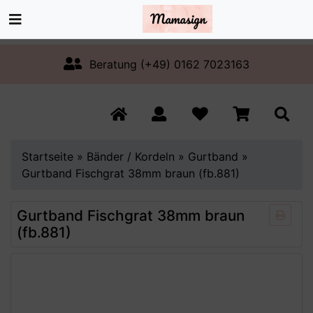
Beratung (+49) 0162 7023163
Startseite
»
Bänder / Kordeln
»
Gurtband
»
Gurtband Fischgrat 38mm braun (fb.881)
Gurtband Fischgrat 38mm braun
(fb.881)