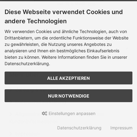
inkl. 19 % MwSt. zzgl.
Versandkosten
Diese Webseite verwendet Cookies und
andere Technologien
Wir verwenden Cookies und ähnliche Technologien, auch von
Zeige
1
bis
25
(von insgesamt
2021
Artikeln)
Drittanbietern, um die ordentliche Funktionsweise der Website
zu gewährleisten, die Nutzung unseres Angebotes zu
1
2
3
4
5
...
»
analysieren und Ihnen ein bestmögliches Einkaufserlebnis
bieten zu können. Weitere Informationen finden Sie in unserer
Datenschutzerklärung.
Mehr über...
ALLE AKZEPTIEREN
Zahlung & Versand
NUR NOTWENDIGE
Datenschutzerklärung
Einstellungen anpassen
Allgemeine Geschäftsbedingungen mit
Kundeninformationen
Datenschutzerklärung
Impressum
Impressum