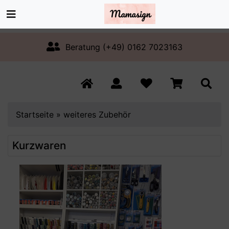
Beratung (+49) 0162 7023163
Startseite
»
weiteres Zubehör
Kurzwaren