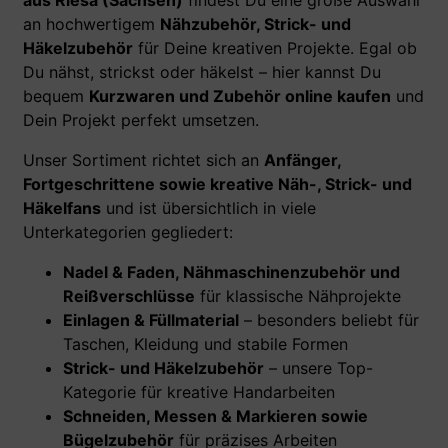
aus Riesa (Sachsen)
findest Du eine große Auswahl
an hochwertigem
Nähzubehör, Strick- und
Häkelzubehör
für Deine kreativen Projekte. Egal ob
Du nähst, strickst oder häkelst – hier kannst Du
bequem
Kurzwaren und Zubehör online kaufen
und
Dein Projekt perfekt umsetzen.
Unser Sortiment richtet sich an
Anfänger,
Fortgeschrittene sowie kreative Näh-, Strick- und
Häkelfans
und ist übersichtlich in viele
Unterkategorien gegliedert:
Nadel & Faden, Nähmaschinenzubehör und
Reißverschlüsse
für klassische Nähprojekte
Einlagen & Füllmaterial
– besonders beliebt für
Taschen, Kleidung und stabile Formen
Strick- und Häkelzubehör
– unsere Top-
Kategorie für kreative Handarbeiten
Schneiden, Messen & Markieren sowie
Bügelzubehör
für präzises Arbeiten