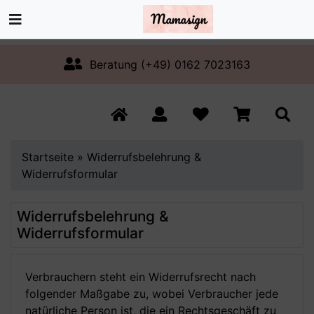
Beratung (+49) 0162 7023163
Startseite
»
Widerrufsbelehrung &
Widerrufsformular
Widerrufsbelehrung &
Widerrufsformular
Verbrauchern steht ein Widerrufsrecht nach
folgender Maßgabe zu, wobei Verbraucher jede
natürliche Person ist, die ein Rechtsgeschäft zu