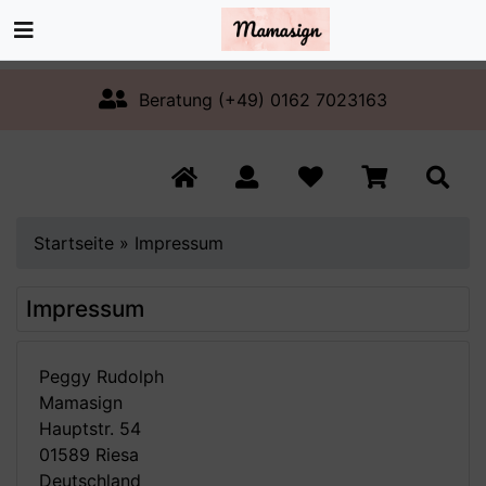
Beratung (+49) 0162 7023163
Startseite
»
Impressum
Impressum
Peggy Rudolph
Mamasign
Hauptstr. 54
01589 Riesa
Deutschland