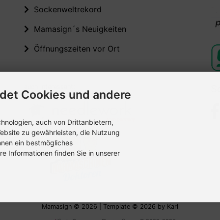
Sockenweltrekord
Mamasign´s Neuigkeiten
Öffnungszeiten vor Ort
auch interessant:
S
det Cookies und andere
nologien, auch von Drittanbietern,
ebsite zu gewährleisten, die Nutzung
hnen ein bestmögliches
re Informationen finden Sie in unserer
Mamasign © 2026 | Template © 2026 by Karl