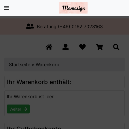
Beratung (+49) 0162 7023163
Startseite
»
Warenkorb
Ihr Warenkorb enthält:
Ihr Warenkorb ist leer.
Weiter
Ihr Guthabenkonto