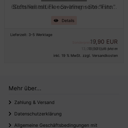
60cm Reststück - Swafing - Stricksto
Softshell mit Fleece-Innenseite "Finn"
...
Igel Rosa
Details
Details
Lieferzeit:
Lieferzeit:
3-5 Werktage
3-5 Werktage
19,90 EUR
7,80 EUR
Sonderpreis
13,00 EUR pro Meter
19,90 EUR pro m
inkl. 19 % MwSt. zzgl.
inkl. 19 % MwSt. zzgl.
Versandkosten
Versandkosten
Mehr über...
Zahlung & Versand
Datenschutzerklärung
Allgemeine Geschäftsbedingungen mit