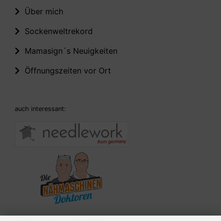
Über mich
Sockenweltrekord
Mamasign´s Neuigkeiten
Öffnungszeiten vor Ort
auch interessant:
Zahlungsmethoden