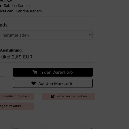
ab07_e
r:
Sabrina Karlem
kel von:
Sabrina Karlem
ads
r Ausführung:
tikel
2,69 EUR
In den Warenkorb
Auf den Merkzettel
ldatenblatt drucken
Rezension schreiben
age zum Artikel