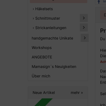
te
› Häkelsets
D
› Schnittmuster
› Strickanleitungen
P
handgemachte Unikate
Du 
Workshops
Hie
Die
ANGEBOTE
Ach
Mamasign´s Neuigkeiten
Das
Über mich
Nad
Ent
Neue Artikel
mehr
»
Sel
Ich