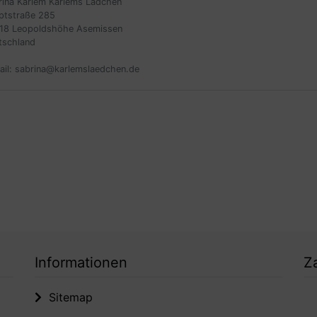
rina Karlem Karlems Lädchen
ptstraße 285
18 Leopoldshöhe Asemissen
tschland
ail: sabrina@karlemslaedchen.de
Informationen
Z
Sitemap