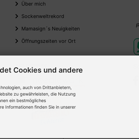
Über mich
Sockenweltrekord
Mamasign´s Neuigkeiten
Öffnungszeiten vor Ort
auch interessant:
S
det Cookies und andere
nologien, auch von Drittanbietern,
ebsite zu gewährleisten, die Nutzung
hnen ein bestmögliches
re Informationen finden Sie in unserer