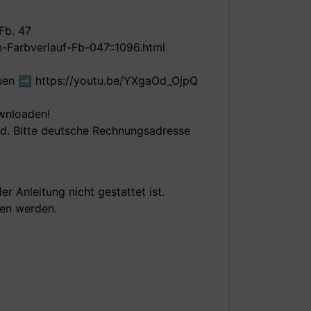
Fb. 47
-Farbverlauf-Fb-047::1096.html
auen ➡️
https://youtu.be/YXgaOd_OjpQ
ownloaden!
nd. Bitte deutsche Rechnungsadresse
r Anleitung nicht gestattet ist.
men werden.