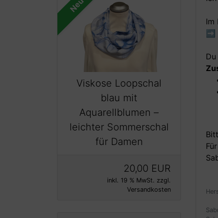
Neu
Im 
➡️
Du 
Zus
Viskose Loopschal
blau mit
Aquarellblumen –
leichter Sommerschal
Bit
für Damen
Für
Sab
20,00 EUR
inkl. 19 % MwSt. zzgl.
Versandkosten
Her
Sab