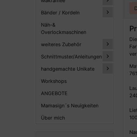
Makramee
D
Bänder / Kordeln
Näh-&
P
Overlockmaschinen
Die
weiteres Zubehör
Far
ver
Schnittmuster/Anleitungen
Mat
handgemachte Unikate
76
Workshops
Lau
ANGEBOTE
24
Mamasign´s Neuigkeiten
Lie
10
Über mich
Nad