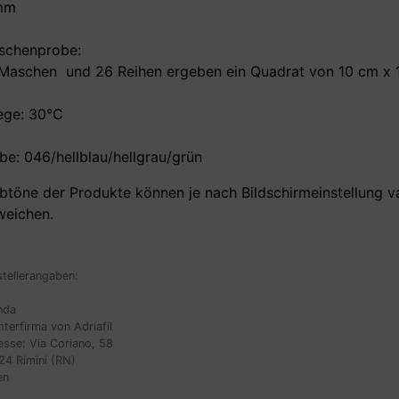
mm
schenprobe:
 Maschen und 26 Reihen ergeben ein Quadrat von 10 cm x
lege: 30°C
be: 046/hellblau/hellgrau/grün
btöne der Produkte können je nach Bildschirmeinstellung v
weichen.
stellerangaben:
anda
terfirma von Adriafil
esse: Via Coriano, 58
24 Rimini (RN)
en