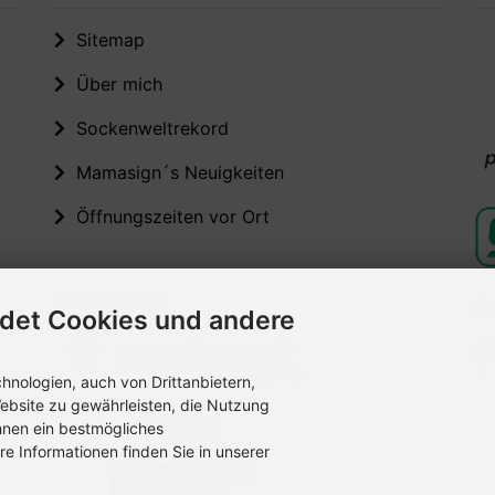
Sitemap
Über mich
Sockenweltrekord
Mamasign´s Neuigkeiten
Öffnungszeiten vor Ort
auch interessant:
S
det Cookies und andere
nologien, auch von Drittanbietern,
ebsite zu gewährleisten, die Nutzung
hnen ein bestmögliches
re Informationen finden Sie in unserer