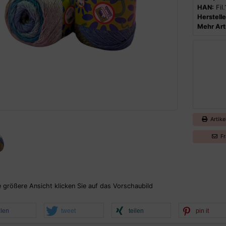
HAN:
Fil.
Herstelle
Mehr Arti
Artike
Fr
e größere Ansicht klicken Sie auf das Vorschaubild
ilen
tweet
teilen
pin it