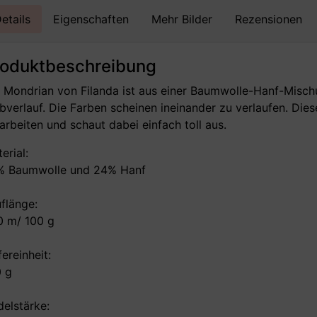
etails
Eigenschaften
Mehr Bilder
Rezensionen
roduktbeschreibung
 Mondrian von Filanda ist aus einer Baumwolle-Hanf-Misch
bverlauf. Die Farben scheinen ineinander zu verlaufen. Die
arbeiten und schaut dabei einfach toll aus.
erial:
% Baumwolle und 24% Hanf
flänge:
0 m/ 100 g
fereinheit:
0 g
elstärke: