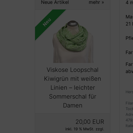
Neue Artikel
mehr
»
4 
Ma
Neu
21
Pf
Far
Far
Viskose Loopschal
ab
Kiwigrün mit weißen
Linien – leichter
Her
Sommerschal für
Fil
Damen
Toch
Adr
479
20,00 EUR
Itali
inkl. 19 % MwSt. zzgl.