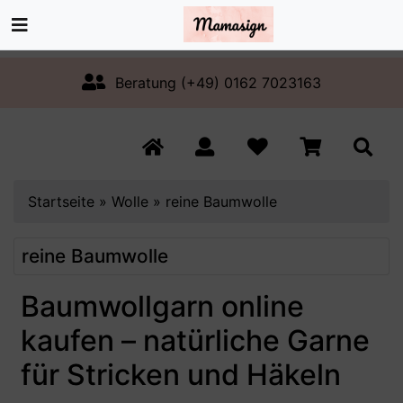
Beratung (+49) 0162 7023163
Startseite
»
Wolle
»
reine Baumwolle
reine Baumwolle
Baumwollgarn online
kaufen – natürliche Garne
für Stricken und Häkeln