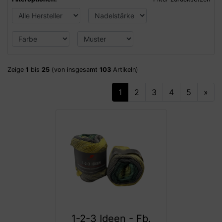
Zeige
1
bis
25
(von insgesamt
103
Artikeln)
1
2
3
4
5
»
1-2-3 Ideen - Fb.