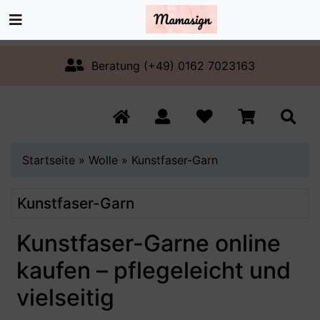
Beratung (+49) 0162 7023163
Startseite
»
Wolle
»
Kunstfaser-Garn
Kunstfaser-Garn
Kunstfaser-Garne online
kaufen – pflegeleicht und
vielseitig