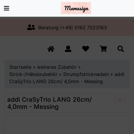
Beratung (+49) 0162 7023163
Startseite
»
weiteres Zubehör
»
Strick-/Häkelzubehör
»
Strumpfstricknadeln
»
addi
CraSyTrio LANG 26cm/ 4,0mm - Messing
addi CraSyTrio LANG 26cm/
4,0mm - Messing