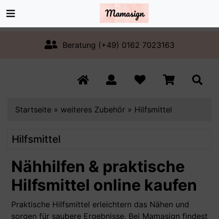
Beratung (+49) 0162 7023163
Startseite
»
weiteres Zubehör
»
Hilfsmittel
Hilfsmittel
Nähhilfen & praktische
Hilfsmittel online kaufen
Praktische Hilfsmittel erleichtern das Nähen und
sorgen für saubere Ergebnisse. Bei Mamasign findest