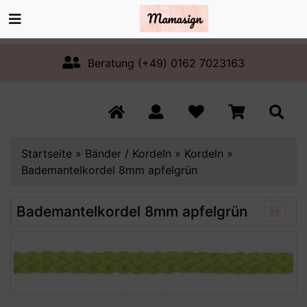
Beratung (+49) 0162 7023163
Startseite
»
Bänder / Kordeln
»
Kordeln
»
Bademantelkordel 8mm apfelgrün
Bademantelkordel 8mm apfelgrün