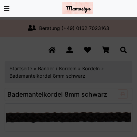
Beratung (+49) 0162 7023163
Startseite
»
Bänder / Kordeln
»
Kordeln
»
Bademantelkordel 8mm schwarz
Bademantelkordel 8mm schwarz