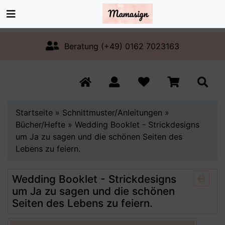
Beratung (+49) 0162 7023163
Startseite
»
Schnittmuster/Anleitungen
»
Bücher/Hefte
»
Wedding Booklet - Strickdesigns
um Ja zu sagen und die schönen Seiten des
Lebens zu feiern.
Wedding Booklet - Strickdesigns
um Ja zu sagen und die schönen
Seiten des Lebens zu feiern.