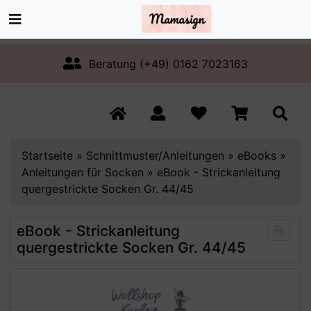
Beratung (+49) 0162 7023163
Startseite
»
Schnittmuster/Anleitungen
»
eBooks
»
Anleitungen für Socken
»
eBook - Strickanleitung
quergestrickte Socken Gr. 44/45
eBook - Strickanleitung
quergestrickte Socken Gr. 44/45