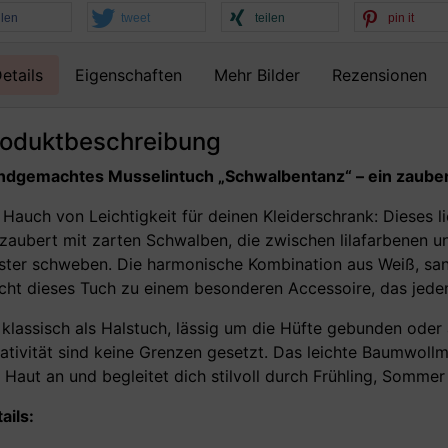
ilen
tweet
teilen
pin it
etails
Eigenschaften
Mehr Bilder
Rezensionen
roduktbeschreibung
dgemachtes Musselintuch „Schwalbentanz“ – ein zauberha
 Hauch von Leichtigkeit für deinen Kleiderschrank: Dieses l
zaubert mit zarten Schwalben, die zwischen lilafarbenen un
ter schweben. Die harmonische Kombination aus Weiß, sanf
ht dieses Tuch zu einem besonderen Accessoire, das jedem 
klassisch als Halstuch, lässig um die Hüfte gebunden oder 
ativität sind keine Grenzen gesetzt. Das leichte Baumwoll
 Haut an und begleitet dich stilvoll durch Frühling, Somme
ails: