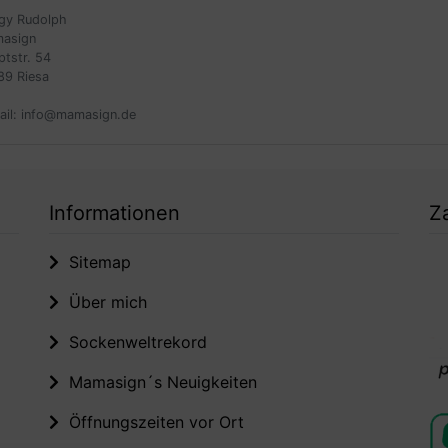
gy Rudolph
asign
ptstr. 54
89 Riesa
ail: info@mamasign.de
Informationen
Z
Sitemap
Über mich
Sockenweltrekord
Mamasign´s Neuigkeiten
Öffnungszeiten vor Ort