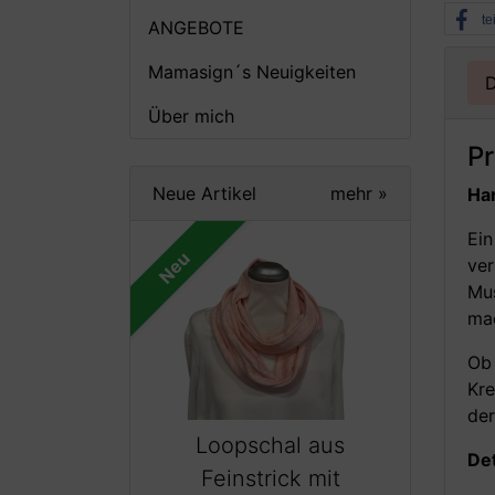
te
ANGEBOTE
Mamasign´s Neuigkeiten
D
Über mich
P
Neue Artikel
mehr
»
Han
Ein
Neu
ver
Mus
mac
Ob 
Kre
der
Loopschal aus
Det
Feinstrick mit