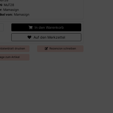
uT28
N:
MuT28
r:
Mamasign
kel von:
Mamasign
In den Warenkorb
Auf den Merkzettel
ldatenblatt drucken
Rezension schreiben
age zum Artikel