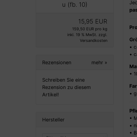
Je
u (fb. 10)
pa
15,95 EUR
Pro
159,50 EUR pro kg
inkl. 19 % MwSt. zzgl.
Gr
Versandkosten
• c
• c
Rezensionen
mehr
»
Mat
• 1
Schreiben Sie eine
Far
Rezension zu diesem
• g
Artikel!
Pf
• 
Hersteller
• n
• B