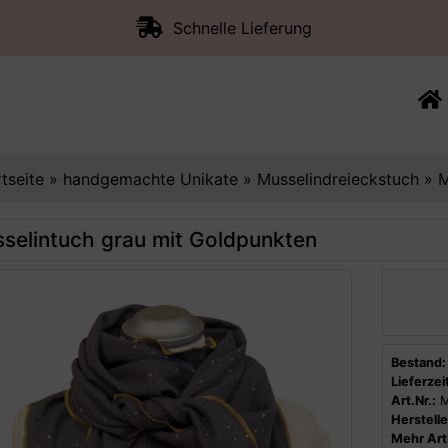
Schnelle Lieferung
rtseite
»
handgemachte Unikate
»
Musselindreieckstuch
»
M
selintuch grau mit Goldpunkten
Bestand:
Lieferzeit
Art.Nr.:
M
Herstelle
Mehr Arti