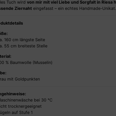
des Tuch wird
von mir mit viel Liebe und Sorgfalt in Riesa
ssende Ziernaht
eingefasst – ein echtes Handmade-Unikat.
duktdetails
öße:
a. 160 cm längste Seite
a. 55 cm breiteste Stelle
erial:
00 % Baumwolle (Musselin)
be:
rau mit Goldpunkten
legehinweise:
Maschinenwäsche bei 30 °C
icht trocknergeeignet
ügeln auf Stufe 1