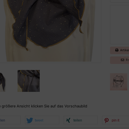
Artike
Fr
e größere Ansicht klicken Sie auf das Vorschaubild
ilen
tweet
teilen
pin it