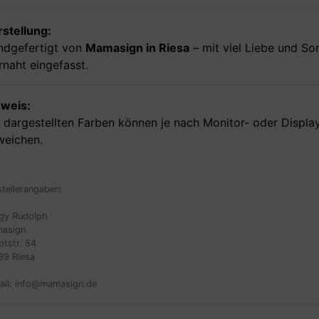
stellung:
ndgefertigt von
Mamasign in Riesa
– mit viel Liebe und So
rnaht eingefasst.
nweis:
 dargestellten Farben können je nach Monitor- oder Display
weichen.
stellerangaben:
gy Rudolph
asign
ptstr. 54
89 Riesa
ail: info@mamasign.de