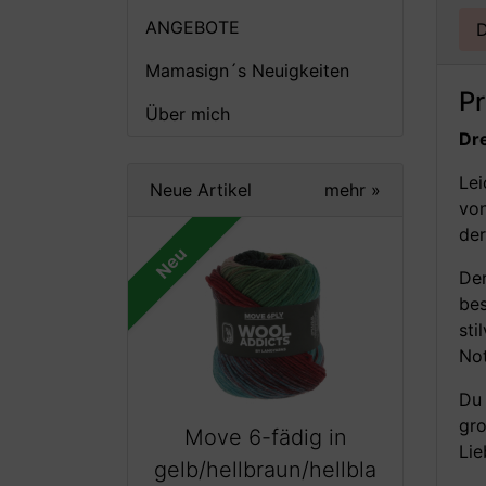
ANGEBOTE
D
Mamasign´s Neuigkeiten
P
Über mich
Dr
Lei
Neue Artikel
mehr
»
vo
der
Neu
Der
bes
sti
Not
Du
gro
Move 6-fädig in
Lie
gelb/hellbraun/hellbla