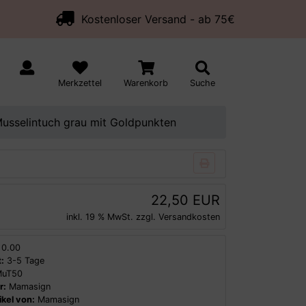
Kostenloser Versand - ab 75€
Merkzettel
Warenkorb
Suche
usselintuch grau mit Goldpunkten
22,50 EUR
inkl. 19 % MwSt. zzgl.
Versandkosten
0.00
:
3-5 Tage
uT50
r:
Mamasign
kel von:
Mamasign