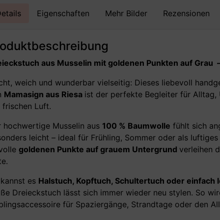
etails
Eigenschaften
Mehr Bilder
Rezensionen
roduktbeschreibung
eieckstuch aus Musselin mit goldenen Punkten auf Grau 
cht, weich und wunderbar vielseitig: Dieses liebevoll hand
n
Mamasign aus Riesa
ist der perfekte Begleiter für Allta
 frischen Luft.
 hochwertige Musselin aus
100 % Baumwolle
fühlt sich a
onders leicht – ideal für Frühling, Sommer oder als luftige
lvolle
goldenen Punkte auf grauem Untergrund
verleihen d
e.
 kannst es
Halstuch, Kopftuch, Schultertuch oder einfach 
ße Dreieckstuch lässt sich immer wieder neu stylen. So wir
blingsaccessoire für Spaziergänge, Strandtage oder den All