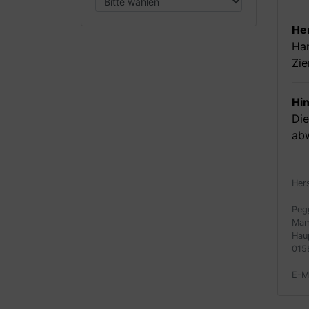
Her
Ha
Zie
Hi
Die
ab
Her
Peg
Mam
Hau
015
E-M