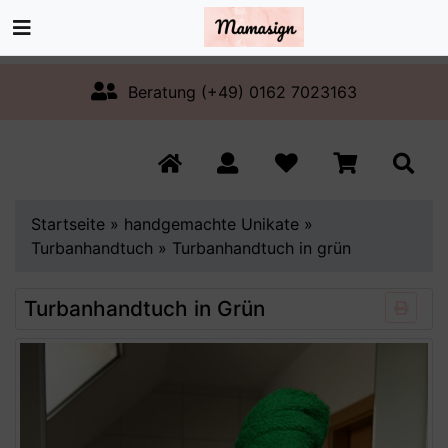
Beratung (+49) 0162 7023163
Startseite
»
handgemachte Unikate
»
Turbanhandtuch
»
Turbanhandtuch in grün
Turbanhandtuch in Grün