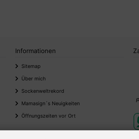
Informationen
Z
Sitemap
Über mich
Sockenweltrekord
Mamasign´s Neuigkeiten
Öffnungszeiten vor Ort