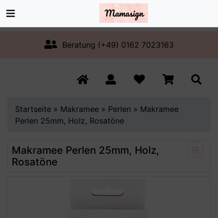
Beratung (+49) 0162 7023163
Startseite
»
Makramee
»
Perlen
»
Makramee
Perlen 25mm, Holz, Rosatöne
Makramee Perlen 25mm, Holz,
Rosatöne