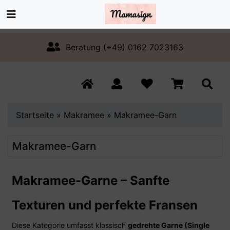
Beratung (+49) 0162 7023163
Startseite
»
Makramee
»
Makramee-Garn
Makramee-Garn
Makramee-Garne – Sanfte
Texturen und perfekte Fransen
Diese Kategorie umfasst klassisch
gedrehte Garne (Single