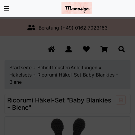
Beratung (+49) 0162 7023163
Startseite
»
Schnittmuster/Anleitungen
»
Häkelsets
»
Ricorumi Häkel-Set Baby Blankies -
Biene
Ricorumi Häkel-Set "Baby Blankies
- Biene"