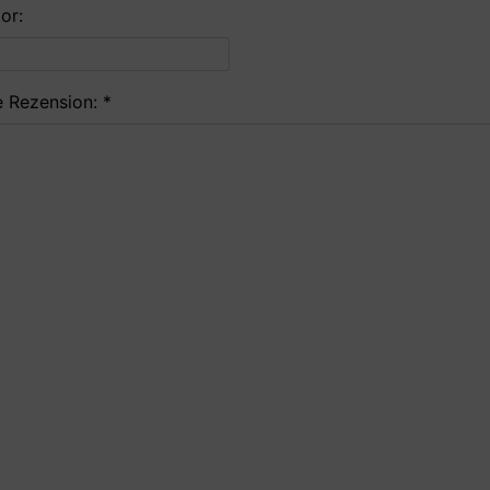
or:
e Rezension: *