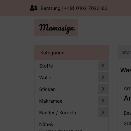
Beratung (+49) 0162 7023163
Sta
Kategorien
Stoffe
Was
Wolle
Art
Sticken
An
Makramee
Bänder / Kordeln
Bew
SC
Näh-&