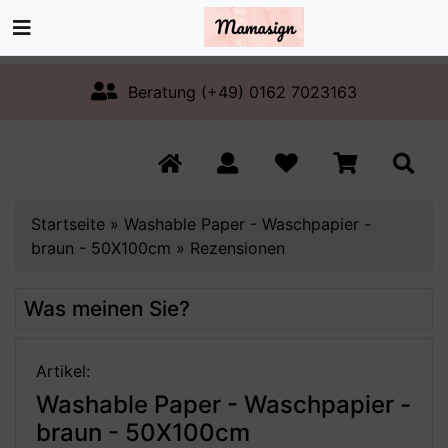
Beratung (+49) 0162 7023163
Startseite
»
Washable Paper - Waschpapier -
braun - 50X100cm
»
Rezensionen
Was meinen Sie?
Artikel:
Washable Paper - Waschpapier -
braun - 50X100cm