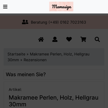
Beratung (+49) 0162 7023163
Startseite
»
Makramee Perlen, Holz, Hellgrau
30mm
»
Rezensionen
Was meinen Sie?
Artikel:
Makramee Perlen, Holz, Hellgrau
30mm