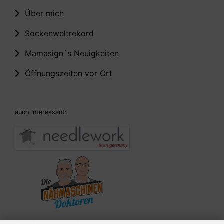
Über mich
Sockenweltrekord
Mamasign´s Neuigkeiten
Öffnungszeiten vor Ort
auch interessant: