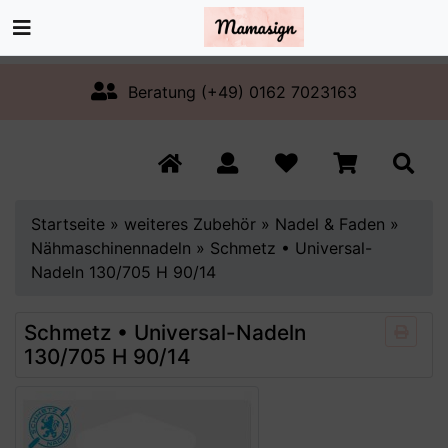
Beratung (+49) 0162 7023163
Startseite
»
weiteres Zubehör
»
Nadel & Faden
»
Nähmaschinennadeln
»
Schmetz • Universal-
Nadeln 130/705 H 90/14
Schmetz • Universal-Nadeln
130/705 H 90/14