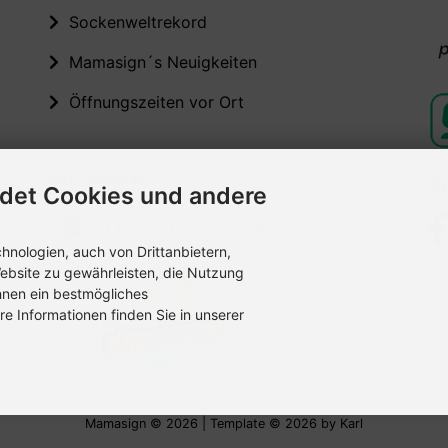
Sockenweltrekord
Mamasign´s Neuigkeiten
Öffnungszeiten vor Ort
auch interessant:
S
det Cookies und andere
nologien, auch von Drittanbietern,
ebsite zu gewährleisten, die Nutzung
hnen ein bestmögliches
re Informationen finden Sie in unserer
Mamasign © 2026 | Template © 2026 by Karl