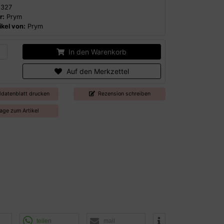
327
r:
Prym
kel von:
Prym
In den Warenkorb
Auf den Merkzettel
ldatenblatt drucken
Rezension schreiben
age zum Artikel
teilen
mail