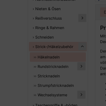
› Nieten & Ösen
D
› Reißverschluss
P
› Ringe & Rahmen
Mit
› Schneiden
Dec
› Strick-/Häkelzubehör
Der
am 
›› Häkelnadeln
völ
›› Rundstricknadeln
Dar
ant
›› Stricknadeln
›› Strumpfstricknadeln
›› Wechselsysteme
› Taschengriffe & -böden