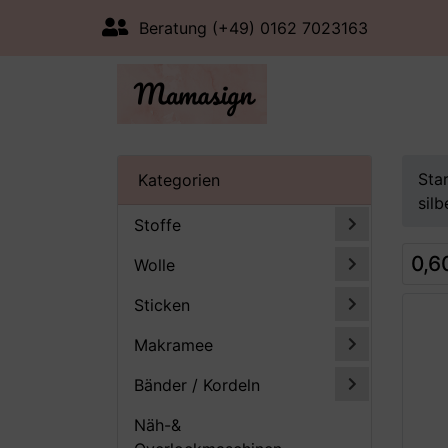
Beratung (+49) 0162 7023163
Sta
Kategorien
silb
Stoffe
0,6
Wolle
Sticken
Makramee
Bänder / Kordeln
Näh-&