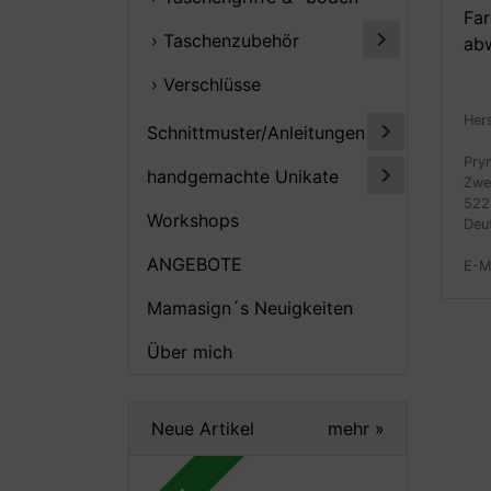
Far
› Taschenzubehör
abw
› Verschlüsse
Her
Schnittmuster/Anleitungen
Pry
handgemachte Unikate
Zwe
522
Workshops
Deu
ANGEBOTE
E-M
Mamasign´s Neuigkeiten
Über mich
Neue Artikel
mehr
»