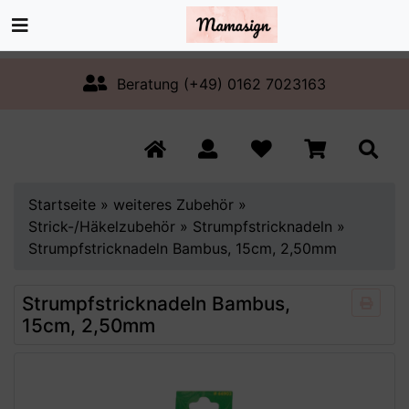
Beratung (+49) 0162 7023163
Startseite
»
weiteres Zubehör
»
Strick-/Häkelzubehör
»
Strumpfstricknadeln
»
Strumpfstricknadeln Bambus, 15cm, 2,50mm
Strumpfstricknadeln Bambus,
15cm, 2,50mm