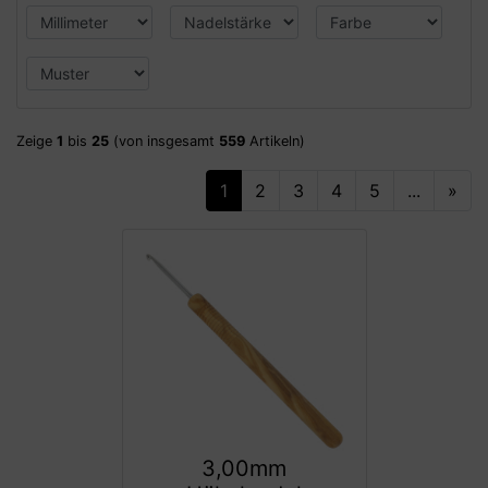
Zeige
1
bis
25
(von insgesamt
559
Artikeln)
1
2
3
4
5
...
»
3,00mm