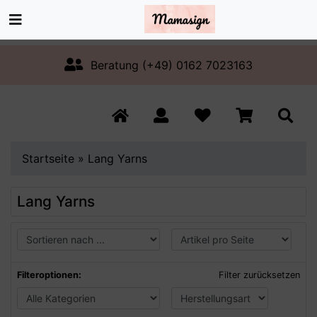
Beratung (+49) 0162 7023163
Startseite
»
Lang Yarns
Lang Yarns
Filteroptionen:
Filter zurücksetzen