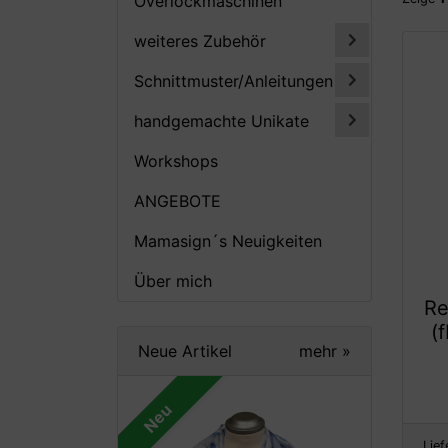
Overlockmaschinen
weiteres Zubehör
Schnittmuster/Anleitungen
handgemachte Unikate
Workshops
ANGEBOTE
Mamasign´s Neuigkeiten
Über mich
Re
(
Neue Artikel
mehr
»
Neu
Lief