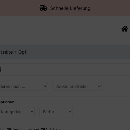
Schnelle Lieferung
rtseite
»
Opti
i
optionen:
bis
25
(von insgesamt
794
Artikeln)