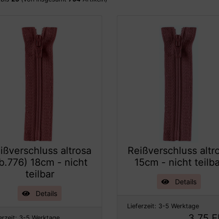
ißverschluss altrosa
Reißverschluss altr
fb.776) 18cm - nicht
15cm - nicht teilb
teilbar
Details
Details
Lieferzeit:
3-5 Werktage
3,75 
erzeit:
3-5 Werktage