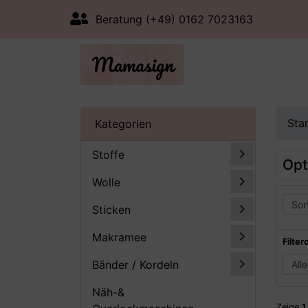
Beratung (+49) 0162 7023163
Sta
Kategorien
Stoffe
Opt
Wolle
Sticken
Makramee
Filter
Bänder / Kordeln
Näh-&
Zeige
1