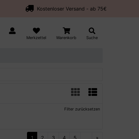
Kostenloser Versand - ab 75€
Merkzettel
Warenkorb
Suche
Filter zurücksetzen
1
2
3
4
5
...
»