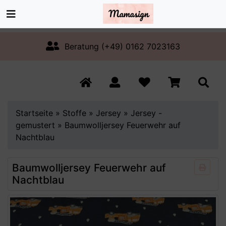
Beratung (+49) 0162 7023163
Startseite
»
Stoffe
»
Jersey
»
Jersey -
gemustert
»
Baumwolljersey Feuerwehr auf
Nachtblau
Baumwolljersey Feuerwehr auf
Nachtblau