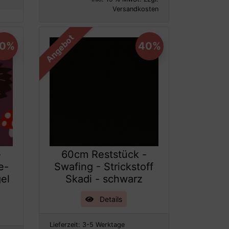
Versandkosten
Angebot
20%
40%
-
60cm Reststück -
e-
Swafing - Strickstoff
gel
Skadi - schwarz
Details
Lieferzeit:
3-5 Werktage