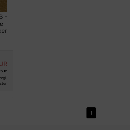
B -
ce
ker
EUR
ro m
zzgl.
sten
1