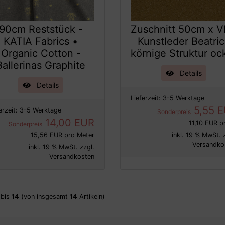
90cm Reststück -
Zuschnitt 50cm x V
KATIA Fabrics •
Kunstleder Beatri
Organic Cotton -
körnige Struktur oc
Ballerinas Graphite
Details
Details
Lieferzeit:
3-5 Werktage
5,55 
erzeit:
3-5 Werktage
Sonderpreis
14,00 EUR
11,10 EUR p
Sonderpreis
15,56 EUR pro Meter
inkl. 19 % MwSt. 
Versandko
inkl. 19 % MwSt. zzgl.
Versandkosten
bis
14
(von insgesamt
14
Artikeln)