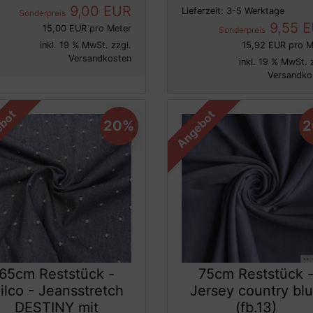
9,00 EUR
Lieferzeit:
3-5 Werktage
Sonderpreis
9,55 
15,00 EUR pro Meter
Sonderpreis
inkl. 19 % MwSt. zzgl.
15,92 EUR pro M
Versandkosten
inkl. 19 % MwSt. 
Versandko
bot
Angebot
20%
65cm Reststück -
75cm Reststück 
ilco - Jeansstretch
Jersey country bl
DESTINY mit
(fb.13)