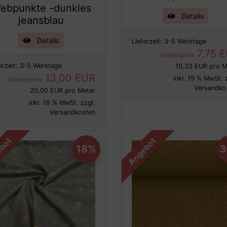
ebpunkte -dunkles
Details
jeansblau
Details
Lieferzeit:
3-5 Werktage
7,75 
Sonderpreis
erzeit:
3-5 Werktage
10,33 EUR pro M
13,00 EUR
inkl. 19 % MwSt. 
Sonderpreis
Versandko
20,00 EUR pro Meter
inkl. 19 % MwSt. zzgl.
Versandkosten
bot
Angebot
18%