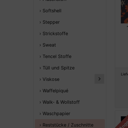
› Softshell
› Stepper
› Strickstoffe
› Sweat
› Tencel Stoffe
› Tüll und Spitze
Lief
› Viskose
› Waffelpiqué
› Walk- & Wollstoff
› Waschpapier
Ange
› Reststücke / Zuschnitte