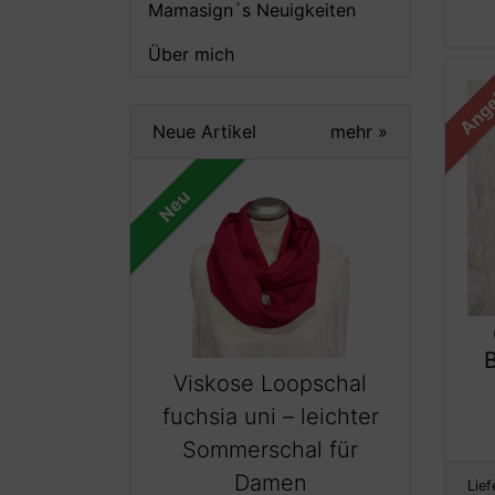
Mamasign´s Neuigkeiten
Über mich
Ange
Neue Artikel
mehr
»
Neu
Viskose Loopschal
fuchsia uni – leichter
Sommerschal für
Damen
Lief