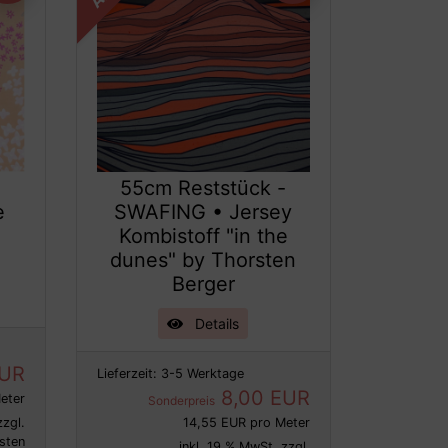
55cm Reststück -
e
SWAFING • Jersey
Kombistoff "in the
dunes" by Thorsten
Berger
Details
EUR
Lieferzeit:
3-5 Werktage
8,00 EUR
eter
Sonderpreis
zzgl.
14,55 EUR pro Meter
sten
inkl. 19 % MwSt. zzgl.