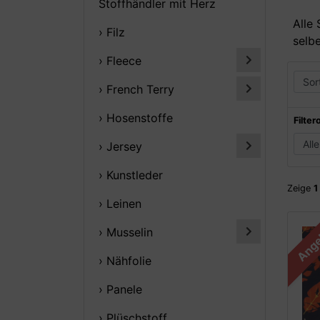
Stoffhändler mit Herz
Alle 
› Filz
selbe
› Fleece
› French Terry
› Hosenstoffe
Filter
› Jersey
› Kunstleder
Zeige
1
› Leinen
Ange
› Musselin
› Nähfolie
› Panele
› Plüschstoff