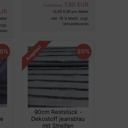
7,80 EUR
Sonderpreis
EUR
13,00 EUR pro Meter
eter
inkl. 19 % MwSt. zzgl.
Versandkosten
zzgl.
sten
Angebot
20%
20%
-
90cm Reststück -
ue
Dekostoff jeansblau
mit Streifen