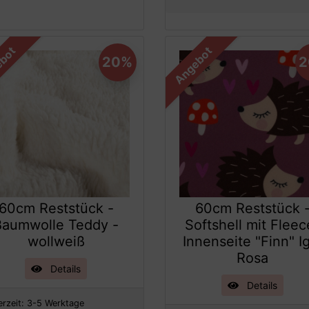
bot
Angebot
20%
60cm Reststück -
60cm Reststück 
Baumwolle Teddy -
Softshell mit Fleec
wollweiß
Innenseite "Finn" I
Rosa
Details
Details
erzeit:
3-5 Werktage