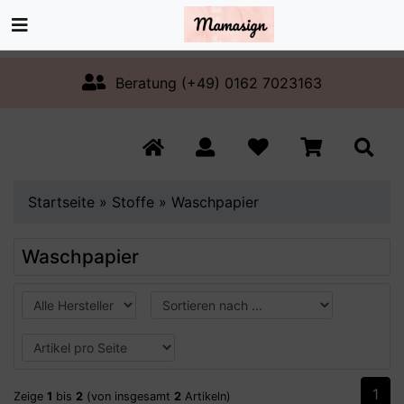
Beratung (+49) 0162 7023163
Startseite
»
Stoffe
»
Waschpapier
Waschpapier
1
Zeige
1
bis
2
(von insgesamt
2
Artikeln)