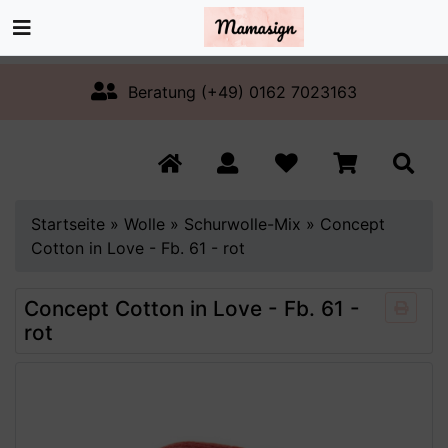
Beratung (+49) 0162 7023163
Startseite
»
Wolle
»
Schurwolle-Mix
»
Concept
Cotton in Love - Fb. 61 - rot
Concept Cotton in Love - Fb. 61 -
rot