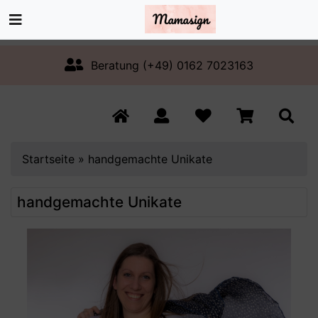
Beratung (+49) 0162 7023163
Startseite
»
handgemachte Unikate
handgemachte Unikate