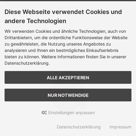
Details
Diese Webseite verwendet Cookies und
andere Technologien
Lieferzeit:
3-5 Tage
22,50 EUR
Wir verwenden Cookies und ähnliche Technologien, auch von
Drittanbietern, um die ordentliche Funktionsweise der Website
zu gewährleisten, die Nutzung unseres Angebotes zu
inkl. 19 % MwSt. zzgl.
analysieren und Ihnen ein bestmögliches Einkaufserlebnis
Versandkosten
bieten zu können. Weitere Informationen finden Sie in unserer
Datenschutzerklärung.
ALLE AKZEPTIEREN
NUR NOTWENDIGE
Einstellungen anpassen
Datenschutzerklärung
Impressum
Musselintuch
bordeaux mit