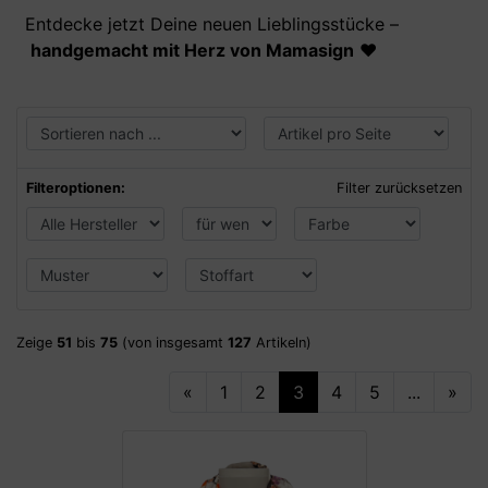
Entdecke jetzt Deine neuen Lieblingsstücke –
handgemacht mit Herz von Mamasign
❤️
Filteroptionen:
Filter zurücksetzen
Zeige
51
bis
75
(von insgesamt
127
Artikeln)
«
1
2
3
4
5
...
»