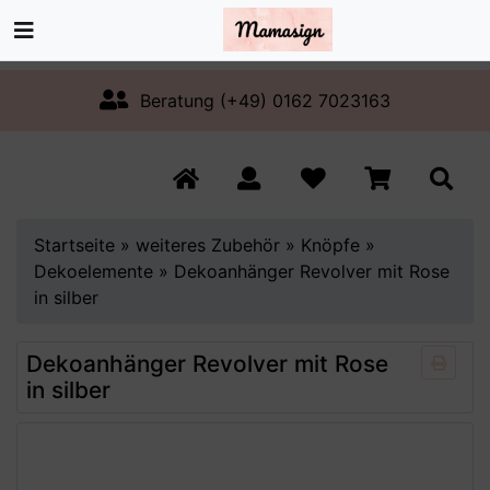
Beratung (+49) 0162 7023163
Startseite
»
weiteres Zubehör
»
Knöpfe
»
Dekoelemente
»
Dekoanhänger Revolver mit Rose
in silber
Dekoanhänger Revolver mit Rose
in silber