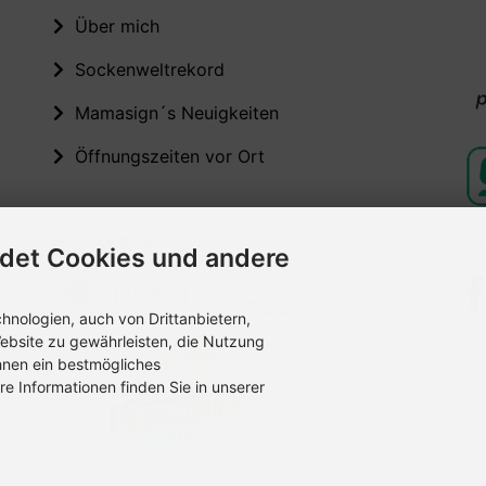
Über mich
Sockenweltrekord
Mamasign´s Neuigkeiten
Öffnungszeiten vor Ort
auch interessant:
S
det Cookies und andere
nologien, auch von Drittanbietern,
ebsite zu gewährleisten, die Nutzung
hnen ein bestmögliches
re Informationen finden Sie in unserer