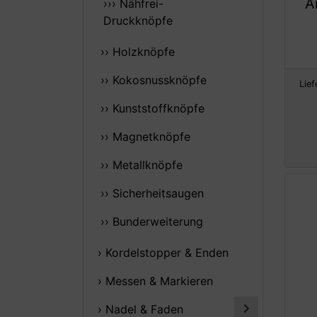
A
››› Nähfrei-
Druckknöpfe
›› Holzknöpfe
›› Kokosnussknöpfe
Lief
›› Kunststoffknöpfe
›› Magnetknöpfe
›› Metallknöpfe
›› Sicherheitsaugen
›› Bunderweiterung
› Kordelstopper & Enden
› Messen & Markieren
› Nadel & Faden