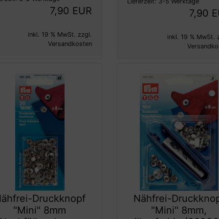
Lieferzeit:
3-5 Werktage
7,90 EUR
7,90 
inkl. 19 % MwSt. zzgl.
inkl. 19 % MwSt. 
Versandkosten
Versandko
ähfrei-Druckknopf
Nähfrei-Druckkno
"Mini" 8mm
"Mini" 8mm,