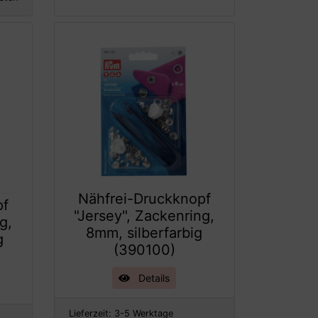
Nähfrei-Druckknopf
pf
"Jersey", Zackenring,
g,
8mm, silberfarbig
g
(390100)
Details
Lieferzeit:
3-5 Werktage