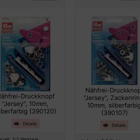
Nähfrei-Druckkno
ähfrei-Druckknopf
"Jersey", Zackenrin
"Jersey", 10mm,
10mm, silberfarbi
ilberfarbig (390120)
(390107)
Details
Details
erzeit:
3-5 Werktage