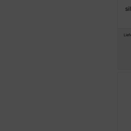
si
Lief