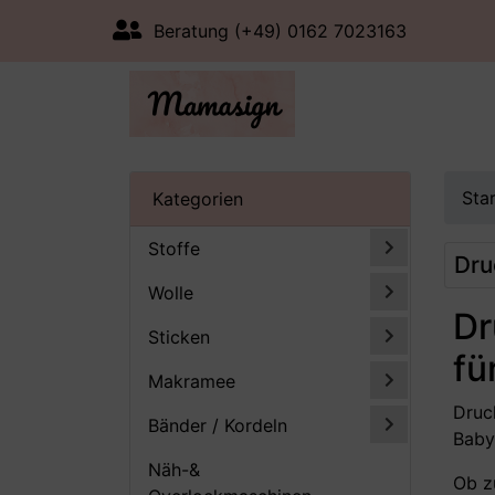
Beratung (+49) 0162 7023163
Sta
Kategorien
Stoffe
Dru
Wolle
Dr
Sticken
fü
Makramee
Druc
Bänder / Kordeln
Babya
Näh-&
Ob z