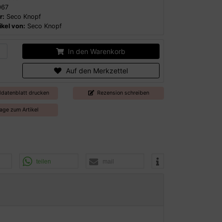
067
r:
Seco Knopf
kel von:
Seco Knopf
In den Warenkorb
Auf den Merkzettel
ldatenblatt drucken
Rezension schreiben
age zum Artikel
teilen
mail