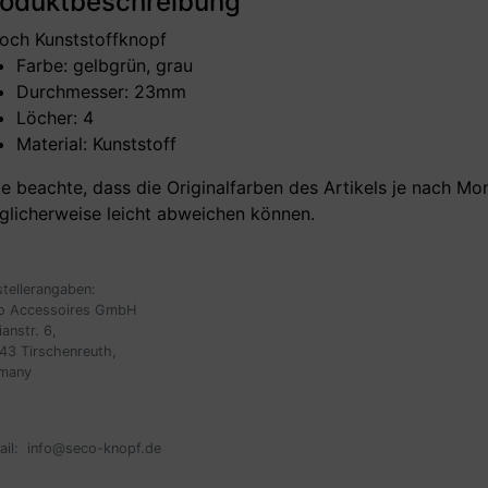
roduktbeschreibung
och Kunststoffknopf
Farbe: gelbgrün, grau
Durchmesser: 23mm
Löcher: 4
Material: Kunststoff
te beachte, dass die Originalfarben des Artikels je nach Mon
licherweise leicht abweichen können.
stellerangaben:
o Accessoires GmbH
ianstr. 6,
43 Tirschenreuth,
many
ail:
info@seco-knopf.de