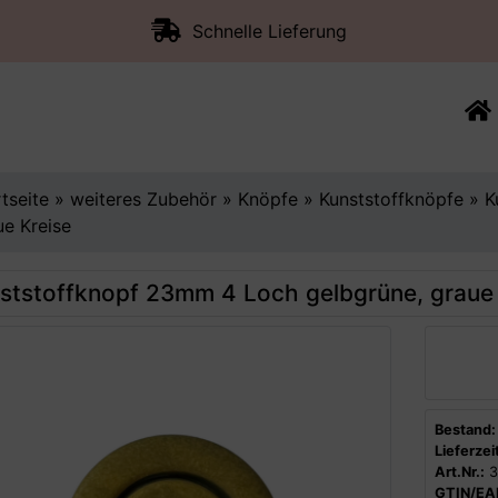
Schnelle Lieferung
rtseite
»
weiteres Zubehör
»
Knöpfe
»
Kunststoffknöpfe
»
K
ue Kreise
ststoffknopf 23mm 4 Loch gelbgrüne, graue 
Bestand:
Lieferzeit
Art.Nr.:
3
GTIN/EA