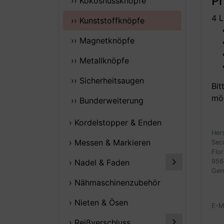
P
›› Kokosnussknöpfe
4 L
›› Kunststoffknöpfe
›› Magnetknöpfe
›› Metallknöpfe
›› Sicherheitsaugen
Bit
mög
›› Bunderweiterung
› Kordelstopper & Enden
Her
› Messen & Markieren
Sec
Flor
956
› Nadel & Faden
Ger
› Nähmaschinenzubehör
› Nieten & Ösen
E-M
› Reißverschluss