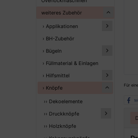
Overlockmaschinen
weiteres Zubehör
› Applikationen
› BH-Zubehör
› Bügeln
› Füllmaterial & Einlagen
› Hilfsmittel
Für ein
› Knöpfe
te
›› Dekoelemente
›› Druckknöpfe
D
›› Holzknöpfe