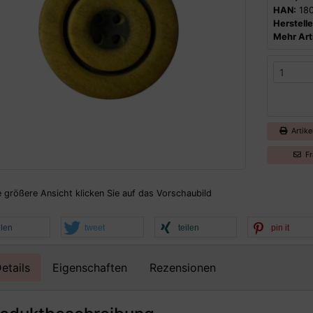
HAN:
18
Herstelle
Mehr Arti
Artike
Fr
e größere Ansicht klicken Sie auf das Vorschaubild
ilen
tweet
teilen
pin it
etails
Eigenschaften
Rezensionen