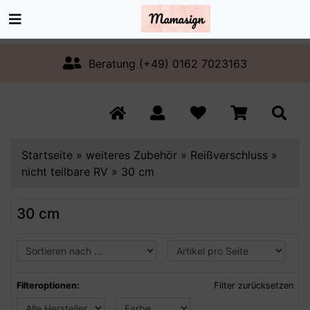
Beratung (+49) 0162 7023163
Startseite
»
weiteres Zubehör
»
Reißverschluss
»
nicht teilbare RV
»
30 cm
30 cm
Filteroptionen:
Filter zurücksetzen