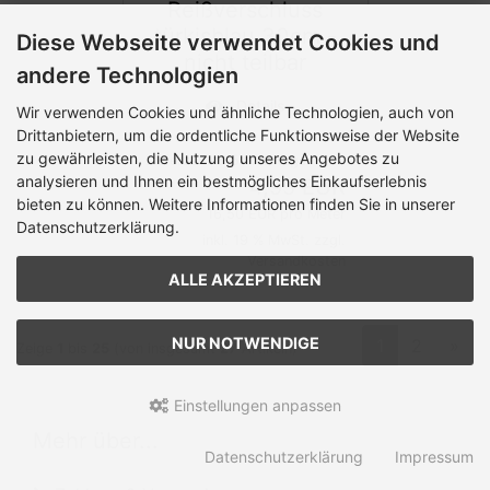
Reißverschluss
türkisblau 30cm -
Diese Webseite verwendet Cookies und
nicht teilbar
andere Technologien
Details
Wir verwenden Cookies und ähnliche Technologien, auch von
Drittanbietern, um die ordentliche Funktionsweise der Website
zu gewährleisten, die Nutzung unseres Angebotes zu
Lieferzeit:
3-5 Werktage
analysieren und Ihnen ein bestmögliches Einkaufserlebnis
4,95 EUR
bieten zu können. Weitere Informationen finden Sie in unserer
16,50 EUR pro Meter
Datenschutzerklärung.
inkl. 19 % MwSt. zzgl.
Versandkosten
ALLE AKZEPTIEREN
NUR NOTWENDIGE
1
2
»
Zeige
1
bis
25
(von insgesamt
27
Artikeln)
Einstellungen anpassen
Mehr über...
Datenschutzerklärung
Impressum