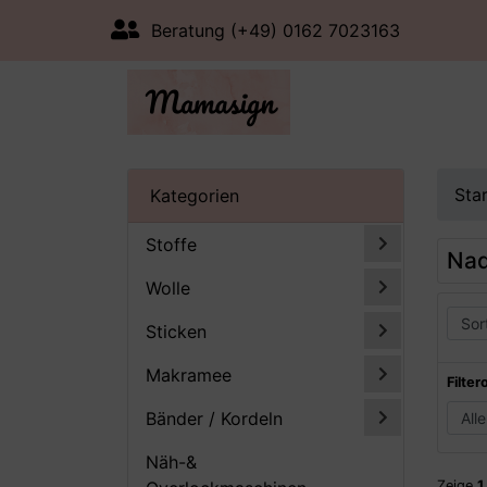
Beratung (+49) 0162 7023163
Sta
Kategorien
Stoffe
Nad
Wolle
Sticken
Makramee
Filter
Bänder / Kordeln
Näh-&
Zeige
1