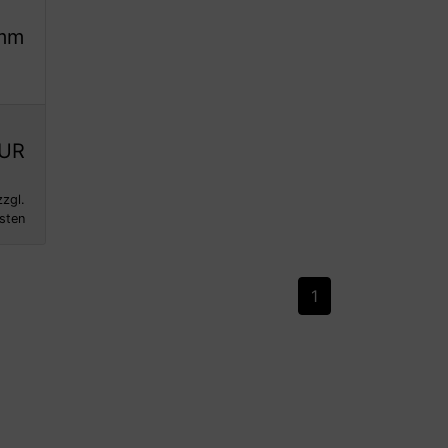
n
5mm
EUR
zzgl.
sten
1