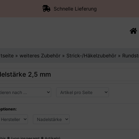
Schnelle Lieferung
rtseite
»
weiteres Zubehör
»
Strick-/Häkelzubehör
»
Rundst
elstärke 2,5 mm
optionen:
bis
8
(von insgesamt
8
Artikeln)