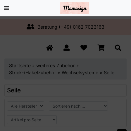
Beratung (+49) 0162 7023163
Startseite
»
weiteres Zubehör
»
Strick-/Häkelzubehör
»
Wechselsysteme
»
Seile
Seile