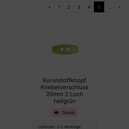
«
1
2
3
4
5
...
»
Kunststoffknopf
Knebelverschluss
20mm 2 Loch
hellgrün
Details
Lieferzeit:
3-5 Werktage