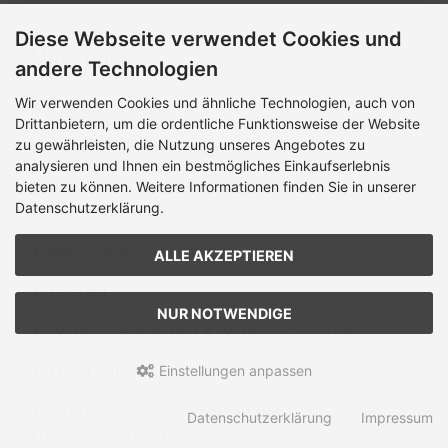
Diese Webseite verwendet Cookies und
Mehr über...
andere Technologien
Wir verwenden Cookies und ähnliche Technologien, auch von
Zahlung & Versand
Drittanbietern, um die ordentliche Funktionsweise der Website
zu gewährleisten, die Nutzung unseres Angebotes zu
Datenschutzerklärung
analysieren und Ihnen ein bestmögliches Einkaufserlebnis
bieten zu können. Weitere Informationen finden Sie in unserer
Allgemeine Geschäftsbedingungen mit
Datenschutzerklärung.
Kundeninformationen
Impressum
ALLE AKZEPTIEREN
Kontakt
NUR NOTWENDIGE
Widerrufsbelehrung & Widerrufsformular
Einstellungen anpassen
Lieferzeit
Informationen zur Echtheit der
Datenschutzerklärung
Impressum
Kundenbewertungen