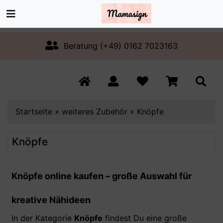
Beratung (+49) 0162 7023163
Startseite
»
weiteres Zubehör
»
Knöpfe
Knöpfe
Knöpfe online kaufen – große Auswahl für
kreative Nähideen
In der Kategorie
Knöpfe
findest Du eine große