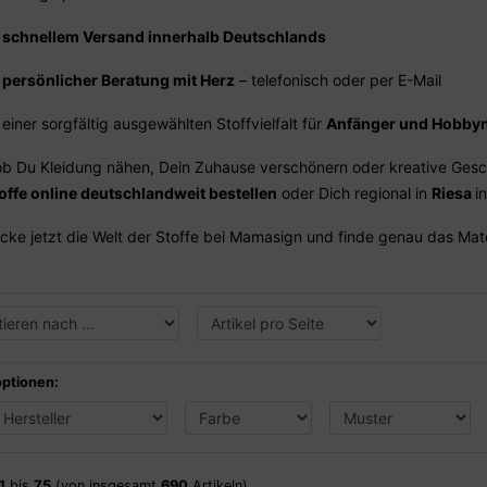
schnellem Versand innerhalb Deutschlands
persönlicher Beratung mit Herz
– telefonisch oder per E-Mail
einer sorgfältig ausgewählten Stoffvielfalt für
Anfänger und Hobby
ob Du Kleidung nähen, Dein Zuhause verschönern oder kreative Gesc
offe online deutschlandweit bestellen
oder Dich regional in
Riesa
i
cke jetzt die Welt der Stoffe bei Mamasign und finde genau das Mate
optionen:
1
bis
75
(von insgesamt
690
Artikeln)