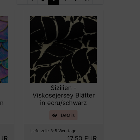
Sizilien -
Viskosejersey Blätter
en
in ecru/schwarz
Details
Lieferzeit:
3-5 Werktage
EUR
17,50 EUR