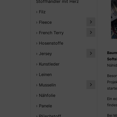
Stoffhändler mit Herz
› Filz
› Fleece
› French Terry
› Hosenstoffe
Baumw
› Jersey
Softs
› Kunstleder
Nähid
› Leinen
Beson
Proje
› Musselin
start
› Nähfolie
Ein e
finde
› Panele
Bei M
› Plüschstoff