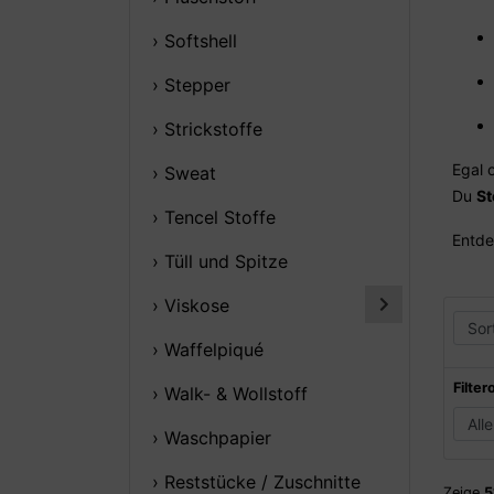
› Softshell
› Stepper
› Strickstoffe
Egal 
› Sweat
Du
St
› Tencel Stoffe
Entde
› Tüll und Spitze
› Viskose
› Waffelpiqué
Filter
› Walk- & Wollstoff
› Waschpapier
› Reststücke / Zuschnitte
Zeige
5