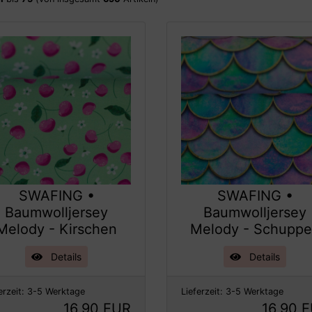
SWAFING •
SWAFING •
Baumwolljersey
Baumwolljersey
Melody - Kirschen
Melody - Schupp
Details
Details
erzeit:
3-5 Werktage
Lieferzeit:
3-5 Werktage
16,90 EUR
16,90 