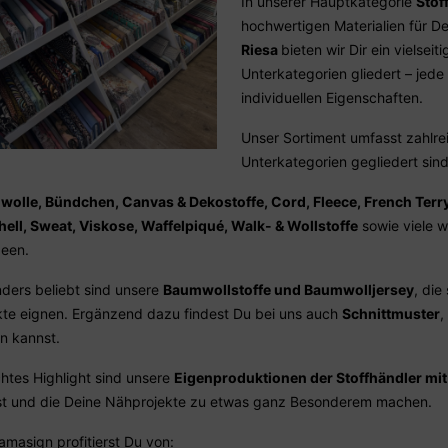
In unserer Hauptkategorie
Stof
hochwertigen Materialien für D
Riesa
bieten wir Dir ein vielsei
Unterkategorien gliedert – jede
individuellen Eigenschaften.
Unser Sortiment umfasst zahlreic
Unterkategorien gegliedert sin
olle, Bündchen, Canvas & Dekostoffe, Cord, Fleece, French Terry,
hell, Sweat, Viskose, Waffelpiqué, Walk- & Wollstoffe
sowie viele we
een.
ders beliebt sind unsere
Baumwollstoffe und Baumwolljersey
, die
kte eignen. Ergänzend dazu findest Du bei uns auch
Schnittmuster
,
en kannst.
chtes Highlight sind unsere
Eigenproduktionen der Stoffhändler mit
st und die Deine Nähprojekte zu etwas ganz Besonderem machen.
amasign profitierst Du von: