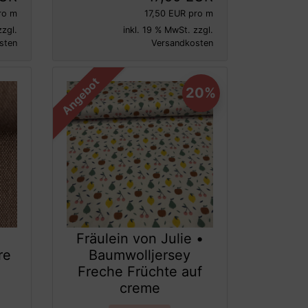
ro m
17,50 EUR pro m
zzgl.
inkl. 19 % MwSt. zzgl.
sten
Versandkosten
Angebot
20%
Fräulein von Julie •
re
Baumwolljersey
Freche Früchte auf
creme