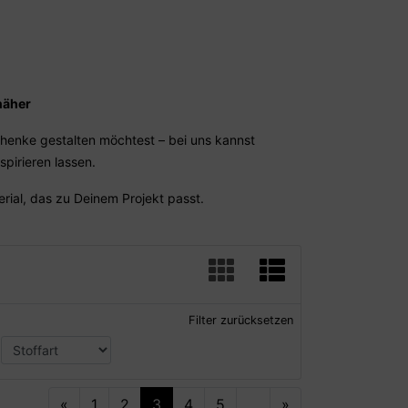
näher
henke gestalten möchtest – bei uns kannst
nspirieren lassen.
rial, das zu Deinem Projekt passt.
Filter zurücksetzen
«
1
2
3
4
5
...
»